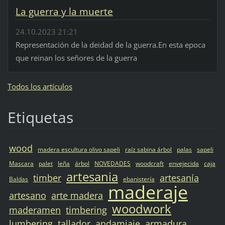
La guerra y la muerte
24.10.2023 21:21
Representación de la deidad de la guerra.En esta epoca
que reinan los señores de la guerra
Todos los artículos
Etiquetas
wood
madera escultura olivo sapeli
raíz sabina árbol
palas
sapeli
Mascara
palet
leña
árbol
NOVEDADES
woodcraft
envejecida
caja
artesania
timber
artesanía
Baldas
ebanistería
maderaje
artesano
arte madera
woodwork
maderamen
timbering
lumbering
tallador
andamiaje
armadura