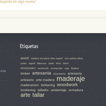
abajando-en-algo-nuevo/
Etiquetas
wood
madera escultura olivo sapeli
raíz sabina árbol
palas
sapeli
Mascara
palet
leña
árbol
NOVEDADES
woodcraft
envejecida
caja
Baldas
 esta
artesania
timber
artesanía
ebanistería
maderaje
artesano
arte madera
woodwork
maderamen
timbering
lumbering
tallador
andamiaje
armadura
arte
tallar