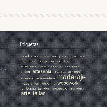
Etiquetas
wood
madera escultura olivo sapeli
raíz sabina árbol
palas
sapeli
Mascara
palet
leña
árbol
NOVEDADES
woodcraft
envejecida
caja
Baldas
 esta
artesania
timber
artesanía
ebanistería
maderaje
artesano
arte madera
woodwork
maderamen
timbering
lumbering
tallador
andamiaje
armadura
arte
tallar