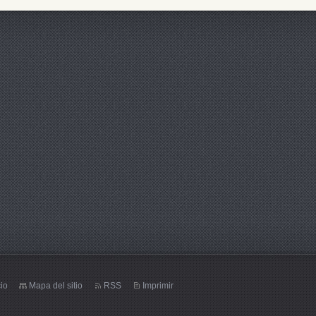
cio
Mapa del sitio
RSS
Imprimir