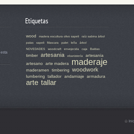
Etiquetas
wood
madera escultura olivo sapeli
raíz sabina árbol
palas
sapeli
Mascara
palet
leña
árbol
NOVEDADES
woodcraft
envejecida
caja
Baldas
 esta
artesania
timber
artesanía
ebanistería
maderaje
artesano
arte madera
woodwork
maderamen
timbering
lumbering
tallador
andamiaje
armadura
arte
tallar
Ini