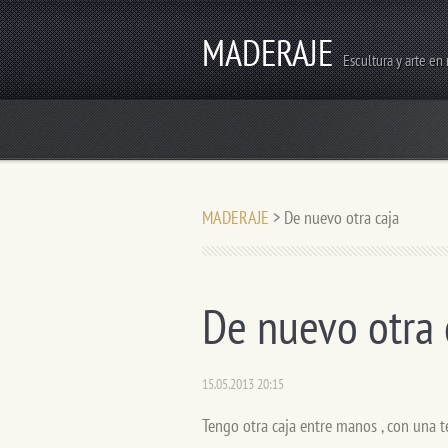
MADERAJE
Escultura y arte en
MADERAJE
>
De nuevo otra caja
De nuevo otra 
15.05.2013 20:15
Tengo otra caja entre manos , con una té