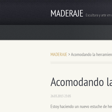
MADERAJE
Escultura y arte en
MADERAJE
>
Acomodando la herramien
Acomodando la
26.03.2013 23:05
Estoy haciendo un nuevo estuche de her