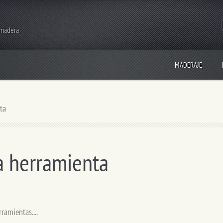
 madera
MADERAJE
ta
 herramienta
ramientas....