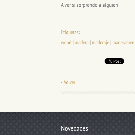
A ver si sorprendo a alguien!
Etiquetas
:
wood
|
madera
|
maderaje
|
maderamen
Volver
Novedades